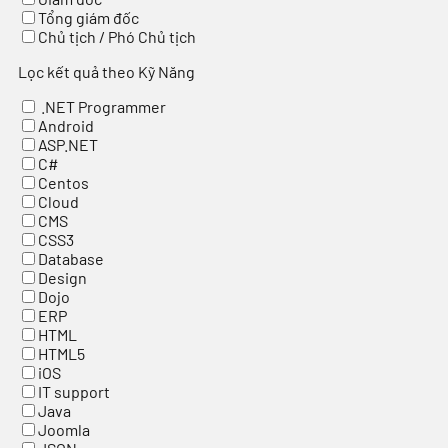
Tổng giám đốc
Chủ tịch / Phó Chủ tịch
Lọc kết quả theo Kỹ Năng
.NET Programmer
Android
ASP.NET
C#
Centos
Cloud
CMS
CSS3
Database
Design
Dojo
ERP
HTML
HTML5
iOS
IT support
Java
Joomla