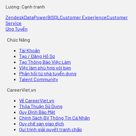
Lương:
Cạnh tranh
Zendesk
Data
PowerBI
SQL
Customer Experience
Customer
Service
Ứng Tuyển
Chức Năng
Tài Khoản
Tạo / Đăng Hồ Sơ
Tạo Thông Báo Việc Làm
Việc làm phù hợp với bạn
Phản hồi từ nhà tuyển dụng
Talent Community
CareerViet.vn
Về CareerViet.vn
Thỏa Thuận Sử Dụng
Quy Định Bảo Mật
Chính Sách BV Thông Tin Cá Nhân
Quy chế sàn giao dịch
Qui trình giải quyết tranh chấp