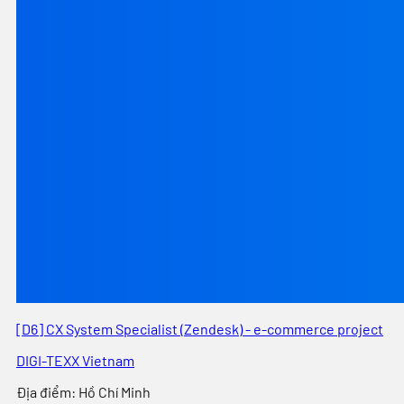
[D6] CX System Specialist (Zendesk) - e-commerce project
DIGI-TEXX Vietnam
Địa điểm
:
Hồ Chí Minh