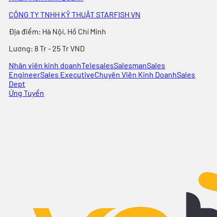
CÔNG TY TNHH KỸ THUẬT STARFISH VN
Địa điểm
:
Hà Nội, Hồ Chí Minh
Lương:
8 Tr - 25 Tr VND
Nhân viên kinh doanh
Telesales
Salesman
Sales
Engineer
Sales Executive
Chuyên Viên Kinh Doanh
Sales
Dept
Ứng Tuyển