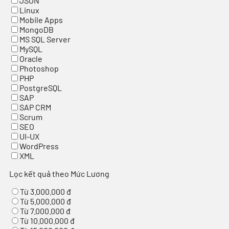
JSON
Linux
Mobile Apps
MongoDB
MS SQL Server
MySQL
Oracle
Photoshop
PHP
PostgreSQL
SAP
SAP CRM
Scrum
SEO
UI-UX
WordPress
XML
Lọc kết quả theo Mức Lương
Từ 3.000.000 đ
Từ 5.000.000 đ
Từ 7.000.000 đ
Từ 10.000.000 đ