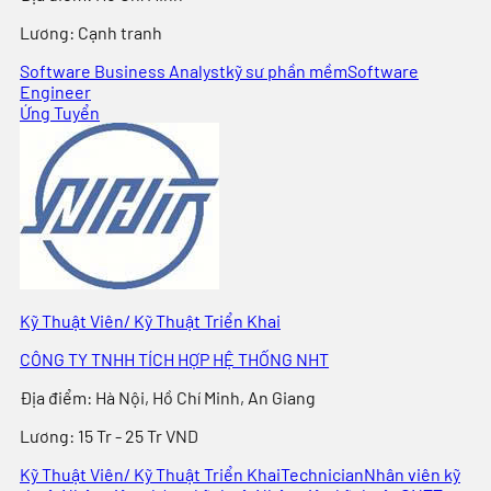
Lương:
Cạnh tranh
Software Business Analyst
kỹ sư phần mềm
Software
Engineer
Ứng Tuyển
Kỹ Thuật Viên/ Kỹ Thuật Triển Khai
CÔNG TY TNHH TÍCH HỢP HỆ THỐNG NHT
Địa điểm
:
Hà Nội, Hồ Chí Minh, An Giang
Lương:
15 Tr - 25 Tr VND
Kỹ Thuật Viên/ Kỹ Thuật Triển Khai
Technician
Nhân viên kỹ