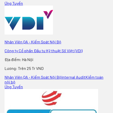
Ứng Tuyển
Nhân Viên QA - Kiểm Soát Nội Bộ
Công ty Cổ phần Đầu tư Kỹ thuật Số Việt (VDI)
Địa điểm
:
Hà Nội
Lương:
Trên 25 Tr VND
Nhân Viên QA - Kiểm Soát Nội Bộ
Internal Audit
Kiểm toán
nội bộ
Ứng Tuyển