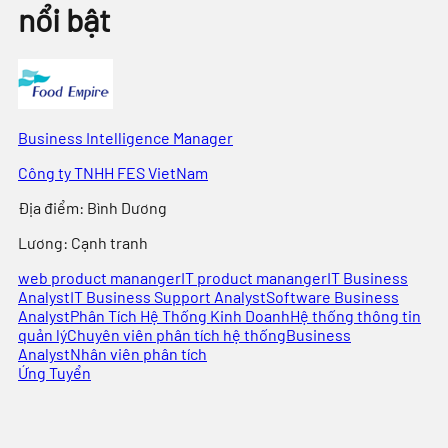
nổi bật
Business Intelligence Manager
Công ty TNHH FES VietNam
Địa điểm
:
Bình Dương
Lương:
Cạnh tranh
web product mananger
IT product mananger
IT Business
Analyst
IT Business Support Analyst
Software Business
Analyst
Phân Tích Hệ Thống Kinh Doanh
Hệ thống thông tin
quản lý
Chuyên viên phân tích hệ thống
Business
Analyst
Nhân viên phân tích
Ứng Tuyển