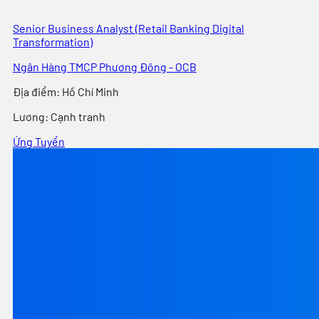
Senior Business Analyst (Retail Banking Digital
Transformation)
Ngân Hàng TMCP Phương Đông - OCB
Địa điểm
:
Hồ Chí Minh
Lương:
Cạnh tranh
Ứng Tuyển