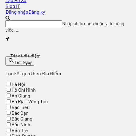
Tạo Hồ Sơ
Blog IT
Đăng nhập
Đăng ký
Nhập chức danh hoặc vị trí công
việc, ...
Tất cả địa điểm
Tìm Ngay
Lọc kết quả theo Địa Điểm
Hà Nội
Hồ Chí Minh
An Giang
Bà Rịa - Vũng Tàu
Bạc Liêu
Bắc Cạn
Bắc Giang
Bắc Ninh
Bến Tre
Bình Dương