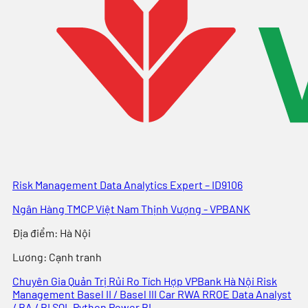
Risk Management Data Analytics Expert – ID9106
Ngân Hàng TMCP Việt Nam Thịnh Vượng - VPBANK
Địa điểm
:
Hà Nội
Lương:
Cạnh tranh
Chuyên Gia Quản Trị Rủi Ro Tích Hợp
VPBank
Hà Nội
Risk
Management
Basel II / Basel III
Car
RWA
RROE
Data Analyst
/ BA / BI
SQL
Python
Power BI