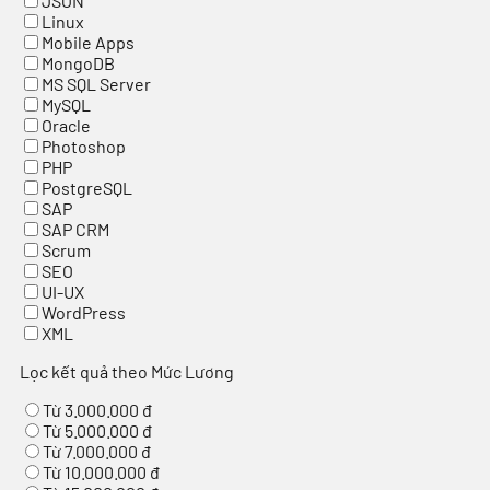
JSON
Linux
Mobile Apps
MongoDB
MS SQL Server
MySQL
Oracle
Photoshop
PHP
PostgreSQL
SAP
SAP CRM
Scrum
SEO
UI-UX
WordPress
XML
Lọc kết quả theo Mức Lương
Từ 3.000.000 đ
Từ 5.000.000 đ
Từ 7.000.000 đ
Từ 10.000.000 đ