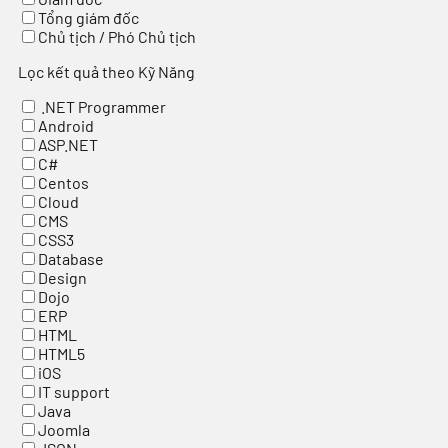
Tổng giám đốc
Chủ tịch / Phó Chủ tịch
Lọc kết quả theo Kỹ Năng
.NET Programmer
Android
ASP.NET
C#
Centos
Cloud
CMS
CSS3
Database
Design
Dojo
ERP
HTML
HTML5
iOS
IT support
Java
Joomla