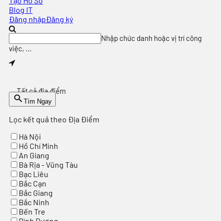
Tạo Hồ Sơ
Blog IT
Đăng nhập
Đăng ký
Nhập chức danh hoặc vị trí công
việc, ...
Tất cả địa điểm
Tìm Ngay
Lọc kết quả theo Địa Điểm
Hà Nội
Hồ Chí Minh
An Giang
Bà Rịa - Vũng Tàu
Bạc Liêu
Bắc Cạn
Bắc Giang
Bắc Ninh
Bến Tre
Bình Dương