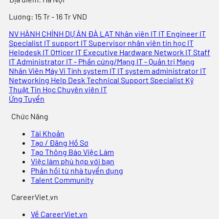
Lương:
15 Tr - 16 Tr VND
NV HÀNH CHÍNH DỰ ÁN ĐÀ LẠT
Nhân viên IT
IT Engineer
IT
Specialist
IT support
IT Supervisor
nhân viên tin học
IT
Helpdesk
IT Officer
IT Executive
Hardware
Network
IT Staff
IT Administrator
IT - Phần cứng/Mạng
IT - Quản trị Mạng
Nhân Viên Máy Vi Tính
system IT
IT system administrator
IT
Networking
Help Desk
Technical Support Specialist
Kỹ
Thuật Tin Học
Chuyên viên IT
Ứng Tuyển
Chức Năng
Tài Khoản
Tạo / Đăng Hồ Sơ
Tạo Thông Báo Việc Làm
Việc làm phù hợp với bạn
Phản hồi từ nhà tuyển dụng
Talent Community
CareerViet.vn
Về CareerViet.vn