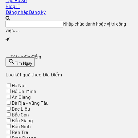
Tạo Hồ Sơ
Blog IT
Đăng nhập
Đăng ký
Nhập chức danh hoặc vị trí công
việc, ...
Tất cả địa điểm
Tìm Ngay
Lọc kết quả theo Địa Điểm
Hà Nội
Hồ Chí Minh
An Giang
Bà Rịa - Vũng Tàu
Bạc Liêu
Bắc Cạn
Bắc Giang
Bắc Ninh
Bến Tre
Bình Dương