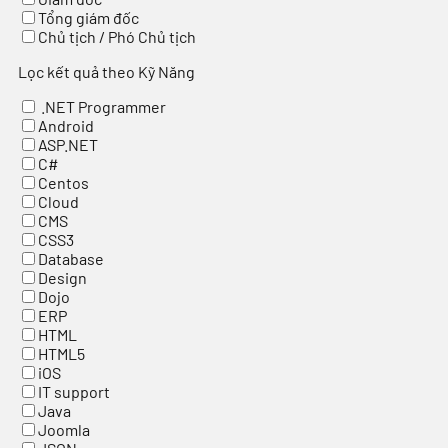
Tổng giám đốc
Chủ tịch / Phó Chủ tịch
Lọc kết quả theo Kỹ Năng
.NET Programmer
Android
ASP.NET
C#
Centos
Cloud
CMS
CSS3
Database
Design
Dojo
ERP
HTML
HTML5
iOS
IT support
Java
Joomla