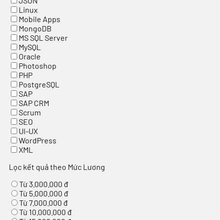
JSON
Linux
Mobile Apps
MongoDB
MS SQL Server
MySQL
Oracle
Photoshop
PHP
PostgreSQL
SAP
SAP CRM
Scrum
SEO
UI-UX
WordPress
XML
Lọc kết quả theo Mức Lương
Từ 3.000.000 đ
Từ 5.000.000 đ
Từ 7.000.000 đ
Từ 10.000.000 đ