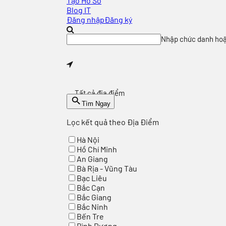
Tạo Hồ Sơ
Blog IT
Đăng nhập
Đăng ký
Nhập chức danh hoặc 
Tất cả địa điểm
Tìm Ngay
Lọc kết quả theo Địa Điểm
Hà Nội
Hồ Chí Minh
An Giang
Bà Rịa - Vũng Tàu
Bạc Liêu
Bắc Cạn
Bắc Giang
Bắc Ninh
Bến Tre
Bình Dương