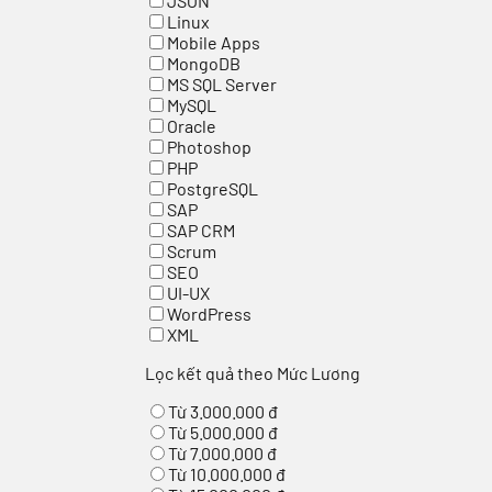
JSON
Linux
Mobile Apps
MongoDB
MS SQL Server
MySQL
Oracle
Photoshop
PHP
PostgreSQL
SAP
SAP CRM
Scrum
SEO
UI-UX
WordPress
XML
Lọc kết quả theo Mức Lương
Từ 3.000.000 đ
Từ 5.000.000 đ
Từ 7.000.000 đ
Từ 10.000.000 đ