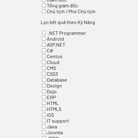
Tổng giám đốc
Chủ tịch / Phó Chủ tịch
Lọc kết quả theo Kỹ Năng
.NET Programmer
Android
ASP.NET
C#
Centos
Cloud
CMS
CSS3
Database
Design
Dojo
ERP
HTML
HTML5
iOS
IT support
Java
Joomla