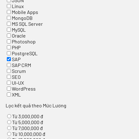
JSON
Linux
Mobile Apps
MongoDB
MS SQL Server
MySQL
Oracle
Photoshop
PHP
PostgreSQL
SAP
SAP CRM
Scrum
SEO
UI-UX
WordPress
XML
Lọc kết quả theo Mức Lương
Từ 3.000.000 đ
Từ 5.000.000 đ
Từ 7.000.000 đ
Từ 10.000.000 đ