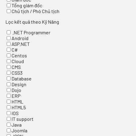
Tổng giám đốc
Chủ tịch / Phó Chủ tịch
Lọc kết quả theo Kỹ Năng
.NET Programmer
Android
ASP.NET
C#
Centos
Cloud
CMS
CSS3
Database
Design
Dojo
ERP
HTML
HTML5
iOS
IT support
Java
Joomla