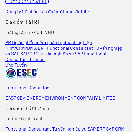
(HRM/CRM/DMS/ERP)
Công ty Cổ phần Tập đoàn Y Dược Vietlife
Địa điểm
:
Hà Nội
Lương:
35 Tr - 45 Tr VND
PM Dự án phần mềm quản trị doanh nghiệp
HRM/CRM/DMS/ERP
Functional Consultant
Tư vấn nghiệp
vụ
SAP
SAP CRM
Tư vấn nghiệp vụ SAP
Functional
Consultant Trainee
Ứng Tuyển
Functional Consultant
EAST SEA ENERGY ENVIRONMENT COMPANY LIMITED
Địa điểm
:
Hồ Chí Minh
Lương:
Cạnh tranh
Functional Consultant
Tư vấn nghiệp vụ
SAP
ERP
SAP CRM