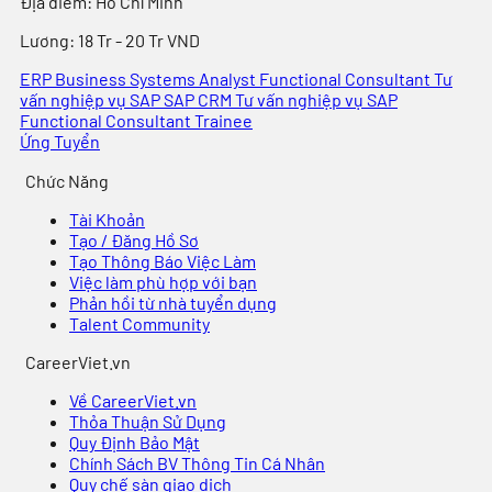
Địa điểm
:
Hồ Chí Minh
Lương:
18 Tr - 20 Tr VND
ERP Business Systems Analyst
Functional Consultant
Tư
vấn nghiệp vụ
SAP
SAP CRM
Tư vấn nghiệp vụ SAP
Functional Consultant Trainee
Ứng Tuyển
Chức Năng
Tài Khoản
Tạo / Đăng Hồ Sơ
Tạo Thông Báo Việc Làm
Việc làm phù hợp với bạn
Phản hồi từ nhà tuyển dụng
Talent Community
CareerViet.vn
Về CareerViet.vn
Thỏa Thuận Sử Dụng
Quy Định Bảo Mật
Chính Sách BV Thông Tin Cá Nhân
Quy chế sàn giao dịch