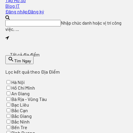
Tạo Hồ Sơ
Blog IT
Đăng nhập
Đăng ký
Nhập chức danh hoặc vị trí công
việc, ...
Tất cả địa điểm
Tìm Ngay
Lọc kết quả theo Địa Điểm
Hà Nội
Hồ Chí Minh
An Giang
Bà Rịa - Vũng Tàu
Bạc Liêu
Bắc Cạn
Bắc Giang
Bắc Ninh
Bến Tre
Bình Dương