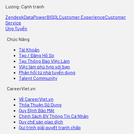
Lương:
Cạnh tranh
Zendesk
Data
PowerBI
SQL
Customer Experience
Customer
Service
Ứng Tuyển
Chức Năng
Tài Khoản
Tạo / Đăng Hồ Sơ
Tạo Thông Báo Việc Làm
Việc làm phù hợp với bạn
Phản hồi từ nhà tuyển dụng
Talent Community
CareerViet.vn
Về CareerViet.vn
Thỏa Thuận Sử Dụng
Quy Định Bảo Mật
Chính Sách BV Thông Tin Cá Nhân
Quy chế sàn giao dịch
Qui trình giải quyết tranh chấp