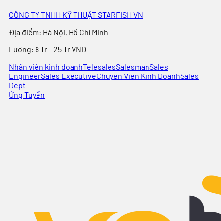
CÔNG TY TNHH KỸ THUẬT STARFISH VN
Địa điểm
:
Hà Nội, Hồ Chí Minh
Lương:
8 Tr - 25 Tr VND
Nhân viên kinh doanh
Telesales
Salesman
Sales
Engineer
Sales Executive
Chuyên Viên Kinh Doanh
Sales
Dept
Ứng Tuyển