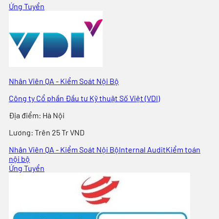
Ứng Tuyển
Nhân Viên QA - Kiểm Soát Nội Bộ
Công ty Cổ phần Đầu tư Kỹ thuật Số Việt (VDI)
Địa điểm
:
Hà Nội
Lương:
Trên 25 Tr VND
Nhân Viên QA - Kiểm Soát Nội Bộ
Internal Audit
Kiểm toán
nội bộ
Ứng Tuyển