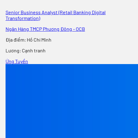
Senior Business Analyst (Retail Banking Digital
Transformation)
Ngân Hàng TMCP Phương Đông - OCB
Địa điểm
:
Hồ Chí Minh
Lương:
Cạnh tranh
Ứng Tuyển