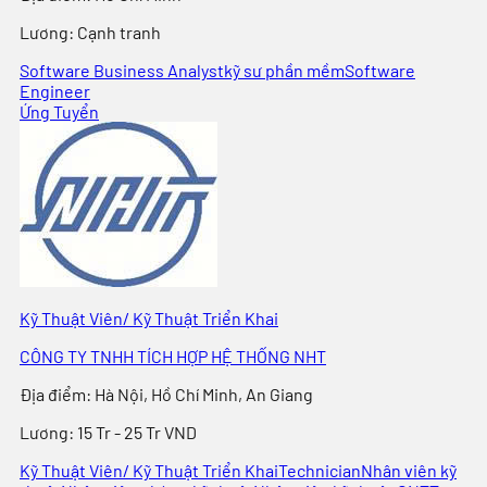
Lương:
Cạnh tranh
Software Business Analyst
kỹ sư phần mềm
Software
Engineer
Ứng Tuyển
Kỹ Thuật Viên/ Kỹ Thuật Triển Khai
CÔNG TY TNHH TÍCH HỢP HỆ THỐNG NHT
Địa điểm
:
Hà Nội, Hồ Chí Minh, An Giang
Lương:
15 Tr - 25 Tr VND
Kỹ Thuật Viên/ Kỹ Thuật Triển Khai
Technician
Nhân viên kỹ