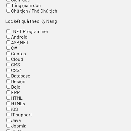
Tổng giám đốc
Chủ tịch / Phó Chủ tịch
Lọc kết quả theo Kỹ Năng
.NET Programmer
Android
ASP.NET
C#
Centos
Cloud
CMS
CSS3
Database
Design
Dojo
ERP
HTML
HTML5
iOS
IT support
Java
Joomla