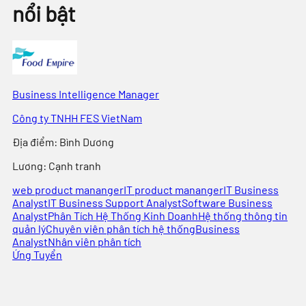
nổi bật
Business Intelligence Manager
Công ty TNHH FES VietNam
Địa điểm
:
Bình Dương
Lương:
Cạnh tranh
web product mananger
IT product mananger
IT Business
Analyst
IT Business Support Analyst
Software Business
Analyst
Phân Tích Hệ Thống Kinh Doanh
Hệ thống thông tin
quản lý
Chuyên viên phân tích hệ thống
Business
Analyst
Nhân viên phân tích
Ứng Tuyển