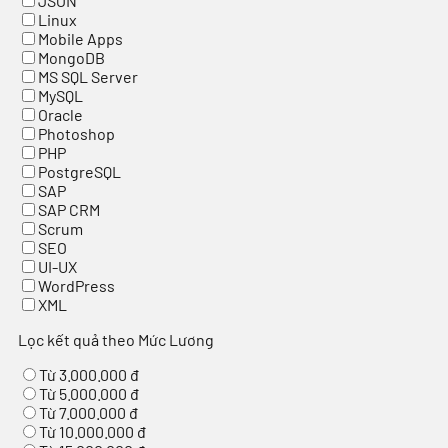
JSON
Linux
Mobile Apps
MongoDB
MS SQL Server
MySQL
Oracle
Photoshop
PHP
PostgreSQL
SAP
SAP CRM
Scrum
SEO
UI-UX
WordPress
XML
Lọc kết quả theo Mức Lương
Từ 3.000.000 đ
Từ 5.000.000 đ
Từ 7.000.000 đ
Từ 10.000.000 đ