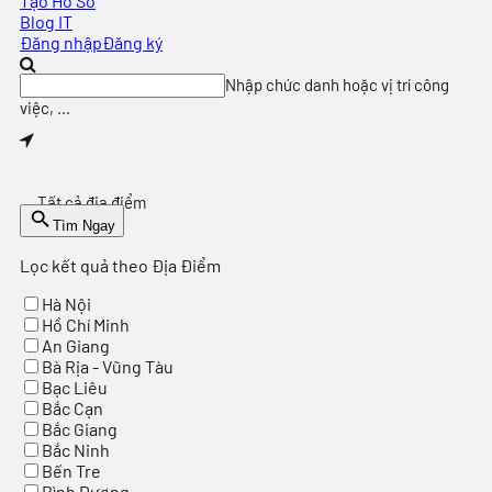
Tạo Hồ Sơ
Blog IT
Đăng nhập
Đăng ký
Nhập chức danh hoặc vị trí công
việc, ...
Tất cả địa điểm
Tìm Ngay
Lọc kết quả theo Địa Điểm
Hà Nội
Hồ Chí Minh
An Giang
Bà Rịa - Vũng Tàu
Bạc Liêu
Bắc Cạn
Bắc Giang
Bắc Ninh
Bến Tre
Bình Dương