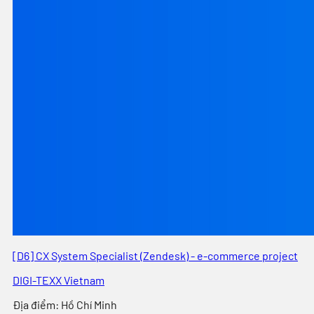
[D6] CX System Specialist (Zendesk) - e-commerce project
DIGI-TEXX Vietnam
Địa điểm
:
Hồ Chí Minh