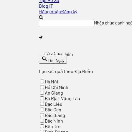
Tạo Hồ Sơ
Blog IT
Đăng nhập
Đăng ký
Nhập chức danh hoặc 
Tất cả địa điểm
Tìm Ngay
Lọc kết quả theo Địa Điểm
Hà Nội
Hồ Chí Minh
An Giang
Bà Rịa - Vũng Tàu
Bạc Liêu
Bắc Cạn
Bắc Giang
Bắc Ninh
Bến Tre
Bình Dương