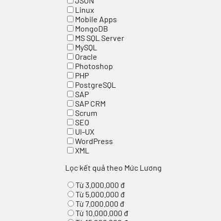
JSON
Linux
Mobile Apps
MongoDB
MS SQL Server
MySQL
Oracle
Photoshop
PHP
PostgreSQL
SAP
SAP CRM
Scrum
SEO
UI-UX
WordPress
XML
Lọc kết quả theo Mức Lương
Từ 3.000.000 đ
Từ 5.000.000 đ
Từ 7.000.000 đ
Từ 10.000.000 đ