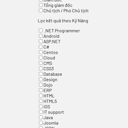
Tổng giám đốc
Chủ tịch / Phó Chủ tịch
Lọc kết quả theo Kỹ Năng
.NET Programmer
Android
ASP.NET
C#
Centos
Cloud
CMS
CSS3
Database
Design
Dojo
ERP
HTML
HTML5
iOS
IT support
Java
Joomla